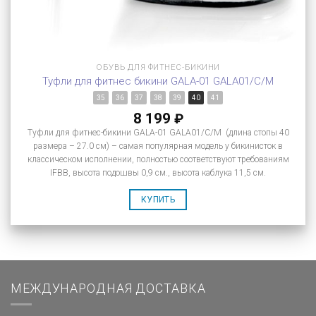
ОБУВЬ ДЛЯ ФИТНЕС-БИКИНИ
Туфли для фитнес бикини GALA-01 GALA01/C/M
35
36
37
38
39
40
41
8 199
₽
Туфли для фитнес-бикини GALA-01 GALA01/C/M (длина стопы 40
размера – 27.0 см) – самая популярная модель у бикинисток в
классическом исполнении, полностью соответствуют требованиям
IFBB, высота подошвы 0,9 см., высота каблука 11,5 см.
КУПИТЬ
МЕЖДУНАРОДНАЯ ДОСТАВКА