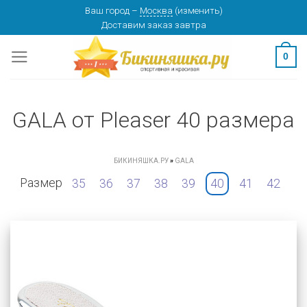
Skip
Ваш город
–
Москва
(
изменить
)
Доставим заказ
завтра
to
content
0
GALA от Pleaser 40 размера
БИКИНЯШКА.РУ
»
GALA
Размер
35
36
37
38
39
40
41
42