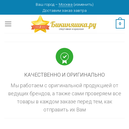
Skip
Ваш город
–
Москва
(
изменить
)
изменить
МОСКВА
Доставим заказ
завтра
to
content
0
КАЧЕСТВЕННО И ОРИГИНАЛЬНО
Мы работаем с оригинальной продукцией от
ведущих брендов, а также сами проверяем все
товары в каждом заказе перед тем, как
отправить их Вам