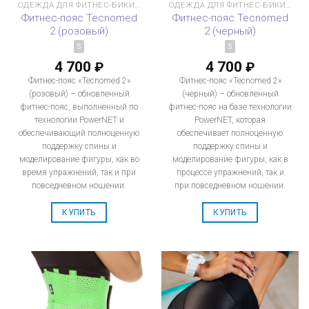
ОДЕЖДА ДЛЯ ФИТНЕС-БИКИНИ
ОДЕЖДА ДЛЯ ФИТНЕС-БИКИНИ
Фитнес-пояс Tecnomed
Фитнес-пояс Tecnomed
2 (розовый)
2 (черный)
S
S
4 700
4 700
₽
₽
Фитнес-пояс «Tecnomed 2»
Фитнес-пояс «Tecnomed 2»
(розовый) – обновленный
(черный) – обновленный
фитнес-пояс, выполненный по
фитнес-пояс на базе технологии
технологии PowerNET и
PowerNET, которая
обеспечивающий полноценную
обеспечивает полноценную
поддержку спины и
поддержку спины и
моделирование фигуры, как во
моделирование фигуры, как в
время упражнений, так и при
процессе упражнений, так и
повседневном ношении.
при повседневном ношении.
КУПИТЬ
КУПИТЬ