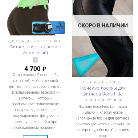
СКОРО В НАЛИЧИИ
ОДЕЖДА ДЛЯ ФИТНЕС-БИКИНИ
Фитнес-пояс Tecnomed
2 (зеленый)
S
4 700
₽
Фитнес-пояс «Tecnomed 2»
(зеленый) – обновленный
ЛЕГИНСЫ И ЛОСИНЫ
фитнес-пояс, разработанный с
Женские лосины для
использованием технологии
фитнеса Bona Fide
PowerNET, который
Lacrimosa «Black»
обеспечивает полноценную
Лосины Bona Fide Lacrimosa
поддержку для спины и
«Black» – классическое
моделирование фигуры во
исполнение лосин для фитнеса,
время упражнений и при
сочетающее четко выраженные
повседневном ношении.
контуры с удобным облеганием
тела.